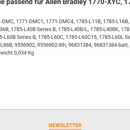
rie passend für Allen Bradley 1770-XYC, 
-DMC, 1771-DMC1, 1771-DMC4, 1785-L11B, 1785-L16B, 
L36B, 1785-L40B Series B, 1785-L40B/L, 1785-L40BK, 17
5-L60B Series B, 1785-L60C, 1785-L60C15, 1785-L60L Se
86B, 9556902, 9556902-lith, 96831384, 96831384-batt, 
wicht 0,034 Kg
NEWSLETTER