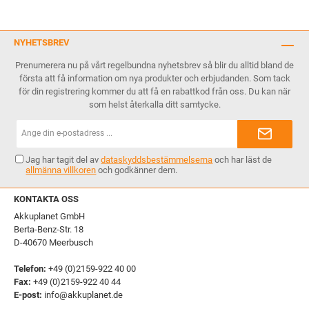
NYHETSBREV
Prenumerera nu på vårt regelbundna nyhetsbrev så blir du alltid bland de
första att få information om nya produkter och erbjudanden. Som tack
för din registrering kommer du att få en rabattkod från oss. Du kan när
som helst återkalla ditt samtycke.
E-
postadress*
Jag har tagit del av
dataskyddsbestämmelserna
och har läst de
allmänna villkoren
och godkänner dem.
KONTAKTA OSS
Akkuplanet GmbH
Berta-Benz-Str. 18
D-40670 Meerbusch
Telefon:
+49 (0)2159-922 40 00
Fax:
+49 (0)2159-922 40 44
E-post:
info@akkuplanet.de