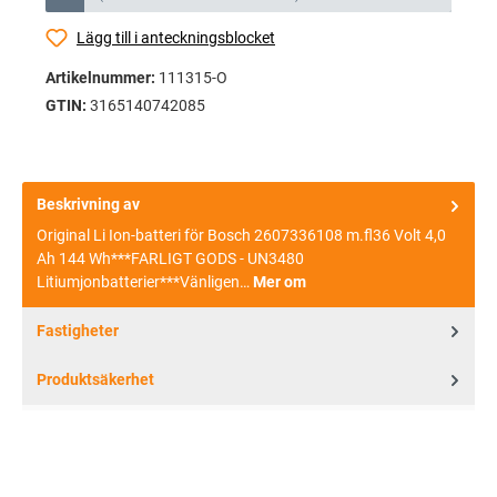
Lägg till i anteckningsblocket
Artikelnummer:
111315-O
GTIN:
3165140742085
Beskrivning av
Original Li Ion-batteri för Bosch 2607336108 m.fl36 Volt 4,0
Ah 144 Wh***FARLIGT GODS - UN3480
Litiumjonbatterier***Vänligen…
Mer om
Fastigheter
Produktsäkerhet