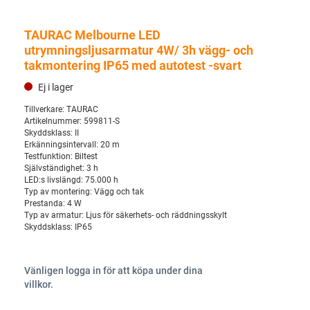
TAURAC Melbourne LED
utrymningsljusarmatur 4W/ 3h vägg- och
takmontering IP65 med autotest -svart
Ej i lager
Tillverkare:
TAURAC
Artikelnummer:
599811-S
Skyddsklass:
II
Erkänningsintervall:
20 m
Testfunktion:
Biltest
Självständighet:
3 h
LED:s livslängd:
75.000 h
Typ av montering:
Vägg och tak
Prestanda:
4 W
Typ av armatur:
Ljus för säkerhets- och räddningsskylt
Skyddsklass:
IP65
Vänligen logga in för att köpa under dina
villkor.