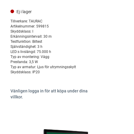
Ej i lager
Tillverkare:
TAURAC
Artikelnummer:
599815
Skyddsklass:
I
Erkänningsintervall:
30 m
Testfunktion:
Biltest
Självständighet:
3 h
LED:s livslängd:
75.000 h
Typ av montering:
Vägg
Prestanda:
3,5 W
Typ av armatur:
Ljus för utrymningsskylt
Skyddsklass:
IP20
Vänligen logga in för att köpa under dina
villkor.