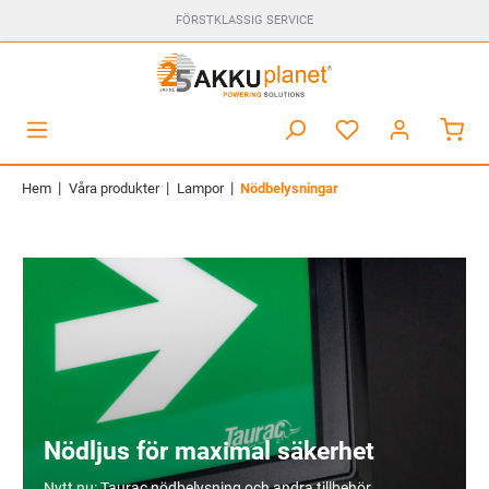
FÖRSTKLASSIG SERVICE
|
|
|
Hem
Våra produkter
Lampor
Nödbelysningar
Nödljus för maximal säkerhet
Nytt nu: Taurac nödbelysning och andra tillbehör