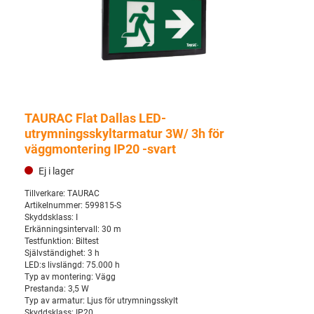
TAURAC Flat Dallas LED-
utrymningsskyltarmatur 3W/ 3h för
väggmontering IP20 -svart
Ej i lager
Tillverkare:
TAURAC
Artikelnummer:
599815-S
Skyddsklass:
I
Erkänningsintervall:
30 m
Testfunktion:
Biltest
Självständighet:
3 h
LED:s livslängd:
75.000 h
Typ av montering:
Vägg
Prestanda:
3,5 W
Typ av armatur:
Ljus för utrymningsskylt
Skyddsklass:
IP20