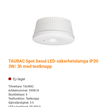
TAURAC Spot Seoul LED-säkerhetslampa IP20
3W/ 3h med testknapp
Ej i lager
Tillverkare:
TAURAC
Artikelnummer:
599818
Skyddsklass:
II
Testfunktion:
Testknapp
Självständighet:
3 h
LED:s livslängd:
50.000 h