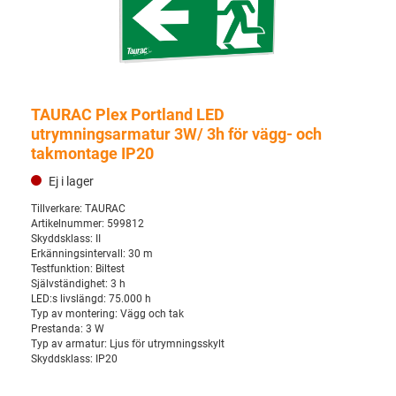
TAURAC Plex Portland LED
utrymningsarmatur 3W/ 3h för vägg- och
takmontage IP20
Ej i lager
Tillverkare:
TAURAC
Artikelnummer:
599812
Skyddsklass:
II
Erkänningsintervall:
30 m
Testfunktion:
Biltest
Självständighet:
3 h
LED:s livslängd:
75.000 h
Typ av montering:
Vägg och tak
Prestanda:
3 W
Typ av armatur:
Ljus för utrymningsskylt
Skyddsklass:
IP20