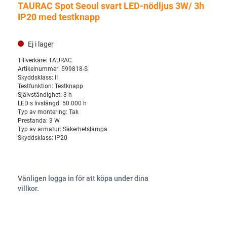
TAURAC Spot Seoul svart LED-nödljus 3W/ 3h
IP20 med testknapp
Ej i lager
Tillverkare:
TAURAC
Artikelnummer:
599818-S
Skyddsklass:
II
Testfunktion:
Testknapp
Självständighet:
3 h
LED:s livslängd:
50.000 h
Typ av montering:
Tak
Prestanda:
3 W
Typ av armatur:
Säkerhetslampa
Skyddsklass:
IP20
Vänligen logga in för att köpa under dina
villkor.