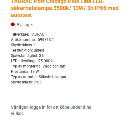
TAURAC Port Chicago Plus Line LED-
säkerhetslampa 3500k/ 13W/ 3h IP65 med
autotest
Ej i lager
Tillverkare:
TAURAC
Artikelnummer:
599813-1
Skyddsklass:
I
Testfunktion:
Biltest
Självständighet:
3 h
LED:s livslängd:
75.000 h
Typ av montering:
Vägg och tak
Prestanda:
13 W
Typ av armatur:
Säkerhetslampa
Skyddsklass:
IP65
Vänligen logga in för att köpa under dina
villkor.