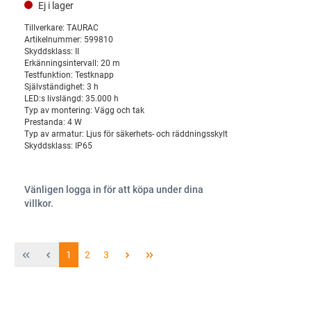
Ej i lager
Tillverkare:
TAURAC
Artikelnummer:
599810
Skyddsklass:
II
Erkänningsintervall:
20 m
Testfunktion:
Testknapp
Självständighet:
3 h
LED:s livslängd:
35.000 h
Typ av montering:
Vägg och tak
Prestanda:
4 W
Typ av armatur:
Ljus för säkerhets- och räddningsskylt
Skyddsklass:
IP65
Vänligen logga in för att köpa under dina
villkor.
1
2
3