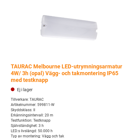
TAURAC Melbourne LED-utrymningsarmatur
4W/ 3h (opal) Vägg- och takmontering IP65
med testknapp
Ej i lager
Tillverkare:
TAURAC
Artikelnummer:
599811-W
Skyddsklass:
II
Erkänningsintervall:
20 m
Testfunktion:
Testknapp
Självständighet:
3 h
LED:s livslängd:
50.000 h
Typ av montering:
Vägg och tak