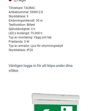
Ej i lager
Tillverkare:
TAURAC
Artikelnummer:
599812-S
Skyddsklass:
II
Erkänningsintervall:
30 m
Testfunktion:
Biltest
Självständighet:
3 h
LED:s livslängd:
75.000 h
Typ av montering:
Vägg och tak
Prestanda:
3 W
Typ av armatur:
Ljus för utrymningsskylt
Skyddsklass:
IP20
Vänligen logga in för att köpa under dina
villkor.