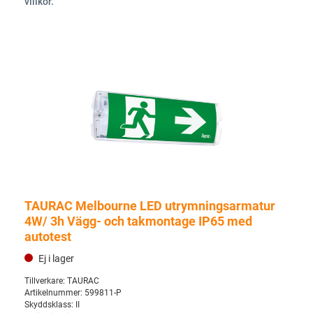
villkor.
TAURAC Melbourne LED utrymningsarmatur
4W/ 3h Vägg- och takmontage IP65 med
autotest
Ej i lager
Tillverkare:
TAURAC
Artikelnummer:
599811-P
Skyddsklass:
II