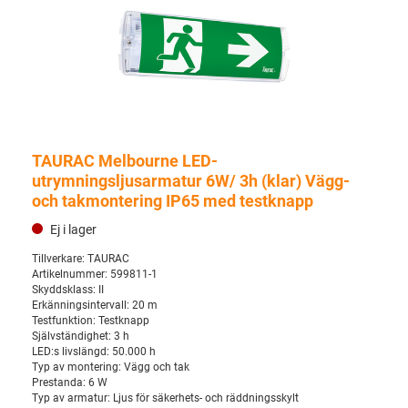
TAURAC Melbourne LED-
utrymningsljusarmatur 6W/ 3h (klar) Vägg-
och takmontering IP65 med testknapp
Ej i lager
Tillverkare:
TAURAC
Artikelnummer:
599811-1
Skyddsklass:
II
Erkänningsintervall:
20 m
Testfunktion:
Testknapp
Självständighet:
3 h
LED:s livslängd:
50.000 h
Typ av montering:
Vägg och tak
Prestanda:
6 W
Typ av armatur:
Ljus för säkerhets- och räddningsskylt