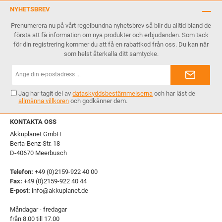
NYHETSBREV
Prenumerera nu på vårt regelbundna nyhetsbrev så blir du alltid bland de
första att få information om nya produkter och erbjudanden. Som tack
för din registrering kommer du att få en rabattkod från oss. Du kan när
som helst återkalla ditt samtycke.
E-
postadress*
Jag har tagit del av
dataskyddsbestämmelserna
och har läst de
allmänna villkoren
och godkänner dem.
KONTAKTA OSS
Akkuplanet GmbH
Berta-Benz-Str. 18
D-40670 Meerbusch
Telefon:
+49 (0)2159-922 40 00
Fax:
+49 (0)2159-922 40 44
E-post:
info@akkuplanet.de
Måndagar - fredagar
från 8.00 till 17.00