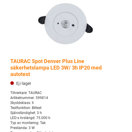
TAURAC Spot Denver Plus Line
säkerhetslampa LED 3W/ 3h IP20 med
autotest
Ej i lager
Tillverkare:
TAURAC
Artikelnummer:
599814
Skyddsklass:
II
Testfunktion:
Biltest
Självständighet:
3 h
LED:s livslängd:
75.000 h
Typ av montering:
Tak
Prestanda:
3 W