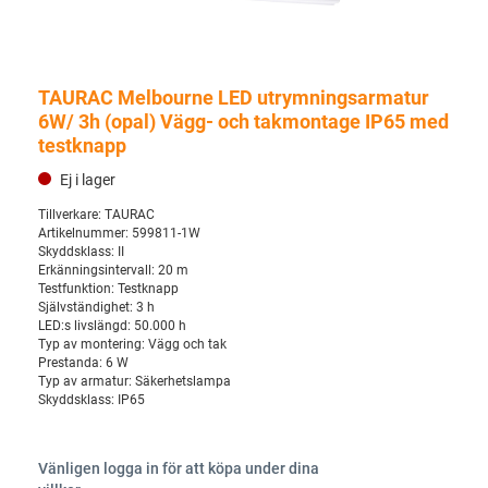
TAURAC Melbourne LED utrymningsarmatur
6W/ 3h (opal) Vägg- och takmontage IP65 med
testknapp
Ej i lager
Tillverkare:
TAURAC
Artikelnummer:
599811-1W
Skyddsklass:
II
Erkänningsintervall:
20 m
Testfunktion:
Testknapp
Självständighet:
3 h
LED:s livslängd:
50.000 h
Typ av montering:
Vägg och tak
Prestanda:
6 W
Typ av armatur:
Säkerhetslampa
Skyddsklass:
IP65
Vänligen logga in för att köpa under dina