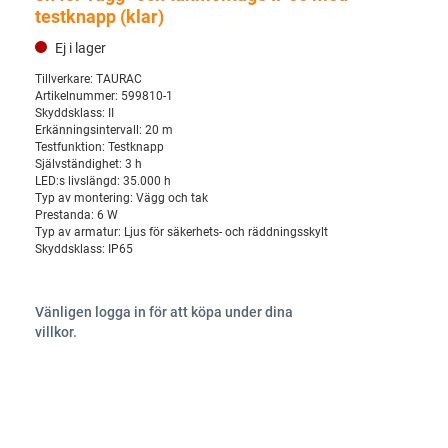
testknapp (klar)
Ej i lager
Tillverkare:
TAURAC
Artikelnummer:
599810-1
Skyddsklass:
II
Erkänningsintervall:
20 m
Testfunktion:
Testknapp
Självständighet:
3 h
LED:s livslängd:
35.000 h
Typ av montering:
Vägg och tak
Prestanda:
6 W
Typ av armatur:
Ljus för säkerhets- och räddningsskylt
Skyddsklass:
IP65
Vänligen logga in för att köpa under dina
villkor.