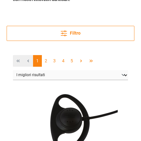
Filtro
1
2
3
4
5